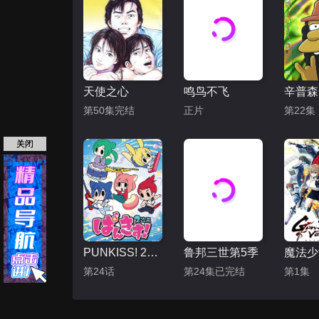
天使之心
鸣鸟不飞
第50集完结
正片
第22集
关闭
PUNKISS! 2次元
鲁邦三世第5季
第24话
第24集已完结
第1集