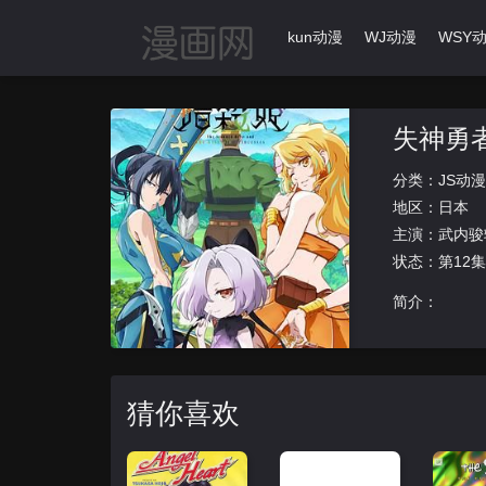
首页
动漫导航
Ikun动漫
WJ动漫
WSY
失神勇
分类：
JS动漫
地区：
日本
主演：
武内骏
状态：第12集
简介：
猜你喜欢