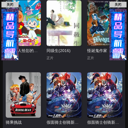
关闭
关闭
面包超人恰彭的英雄 剧场版
同级生(2016)
怪诞鬼作家
正片
正片
正片
骑乘挑战
假面骑士创骑新世界，假面骑士格里斯普通话版
假面骑士创骑新世界，假面骑士克罗兹日语版