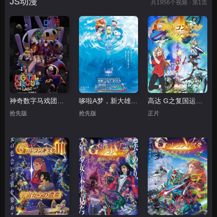
JS动漫
共
1956
个视频 · 第1页
神奇数字马戏团：谢幕演出
哆啦A梦，新大雄的海底鬼岩城 (2026)
高达 G之复国运动 剧场版I 去吧
抢先版
抢先版
正片