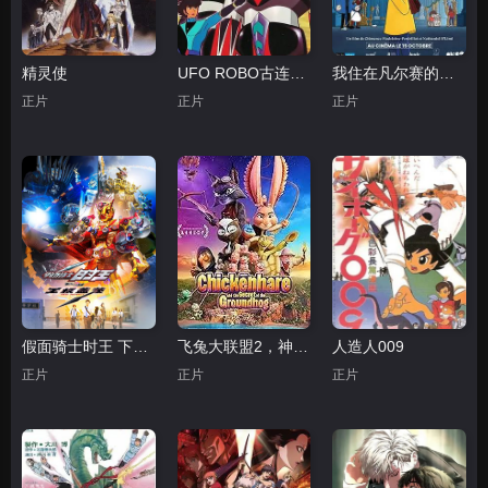
精灵使
UFO ROBO古连泰沙对大魔神
我住在凡尔赛的日子
正片
正片
正片
假面骑士时王 下一刻王权盖茨
飞兔大联盟2，神秘土拨鼠
人造人009
正片
正片
正片